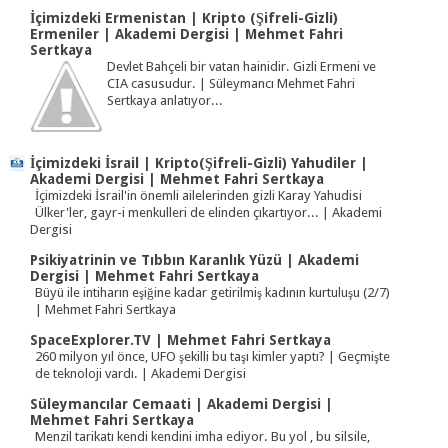
İçimizdeki Ermenistan | Kripto (Şifreli-Gizli)
Ermeniler | Akademi Dergisi | Mehmet Fahri
Sertkaya
Devlet Bahçeli bir vatan hainidir. Gizli Ermeni ve
CIA casusudur. | Süleymancı Mehmet Fahri
Sertkaya anlatıyor...
İçimizdeki İsrail | Kripto(Şifreli-Gizli) Yahudiler |
Akademi Dergisi | Mehmet Fahri Sertkaya
İçimizdeki İsrail'in önemli ailelerinden gizli Karay Yahudisi
Ülker'ler, gayr-i menkulleri de elinden çıkartıyor... | Akademi
Dergisi
Psikiyatrinin ve Tıbbın Karanlık Yüzü | Akademi
Dergisi | Mehmet Fahri Sertkaya
Büyü ile intiharın eşiğine kadar getirilmiş kadının kurtuluşu (2/7)
| Mehmet Fahri Sertkaya
SpaceExplorer.TV | Mehmet Fahri Sertkaya
260 milyon yıl önce, UFO şekilli bu taşı kimler yaptı? | Geçmişte
de teknoloji vardı. | Akademi Dergisi
Süleymancılar Cemaati | Akademi Dergisi |
Mehmet Fahri Sertkaya
Menzil tarikatı kendi kendini imha ediyor. Bu yol , bu silsile,