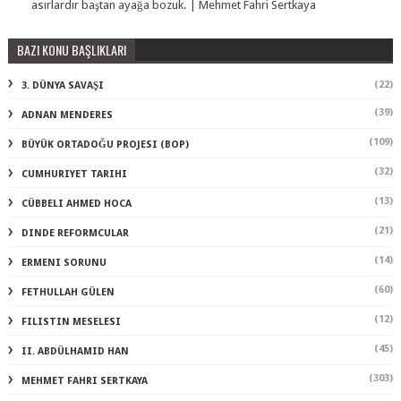
asırlardır baştan ayağa bozuk. | Mehmet Fahri Sertkaya
BAZI KONU BAŞLIKLARI
(22)
3. DÜNYA SAVAŞI
(39)
ADNAN MENDERES
(109)
BÜYÜK ORTADOĞU PROJESI (BOP)
(32)
CUMHURIYET TARIHI
(13)
CÜBBELI AHMED HOCA
(21)
DINDE REFORMCULAR
(14)
ERMENI SORUNU
(60)
FETHULLAH GÜLEN
(12)
FILISTIN MESELESI
(45)
II. ABDÜLHAMID HAN
(303)
MEHMET FAHRI SERTKAYA