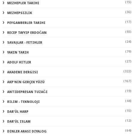
(15)
MEZHEPLER TARIHI
(36)
MEZHEPSIZLIK
(17)
PEYGAMBERLER TARIHI
(93)
RECEP TAYYIP ERDOĞAN
(24)
SAVAŞLAR - FETIHLER
(79)
YAKIN TARIH
(27)
ADOLF HITLER
(322)
AKADEMI DERGISI
(167)
AKP'NIN GERÇEK YÜZÜ
(19)
ANTIDEPRESAN TUZAĞI
(44)
BILIM - TEKNOLOJI
(15)
DAR'ÜL HARP
(12)
DAR'ÜL ISLAM
(64)
DINLER ARASI DIYALOG