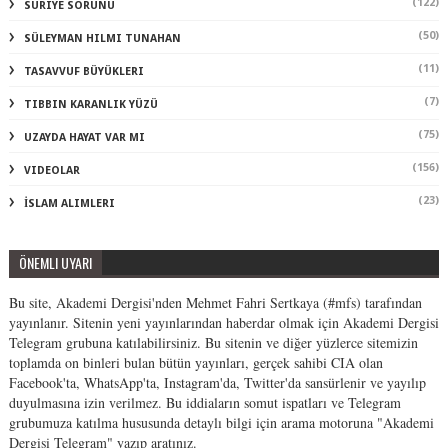
(122)
SURIYE SORUNU
(50)
SÜLEYMAN HILMI TUNAHAN
(11)
TASAVVUF BÜYÜKLERI
(7)
TIBBIN KARANLIK YÜZÜ
(75)
UZAYDA HAYAT VAR MI
(156)
VIDEOLAR
(23)
İSLAM ALIMLERI
ÖNEMLI UYARI
Bu site, Akademi Dergisi'nden Mehmet Fahri Sertkaya (#mfs) tarafından
yayınlanır. Sitenin yeni yayınlarından haberdar olmak için Akademi Dergisi
Telegram grubuna katılabilirsiniz. Bu sitenin ve diğer yüzlerce sitemizin
toplamda on binleri bulan bütün yayınları, gerçek sahibi CIA olan
Facebook'ta, WhatsApp'ta, Instagram'da, Twitter'da sansürlenir ve yayılıp
duyulmasına izin verilmez. Bu iddiaların somut ispatları ve Telegram
grubumuza katılma hususunda detaylı bilgi için arama motoruna "Akademi
Dergisi Telegram" yazıp aratınız.