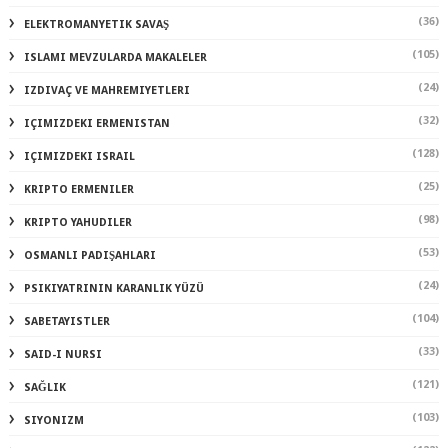
(36)
ELEKTROMANYETIK SAVAŞ
(105)
ISLAMI MEVZULARDA MAKALELER
(24)
IZDIVAÇ VE MAHREMIYETLERI
(32)
IÇIMIZDEKI ERMENISTAN
(128)
IÇIMIZDEKI ISRAIL
(25)
KRIPTO ERMENILER
(98)
KRIPTO YAHUDILER
(53)
OSMANLI PADIŞAHLARI
(24)
PSIKIYATRININ KARANLIK YÜZÜ
(104)
SABETAYISTLER
(33)
SAID-I NURSI
(121)
SAĞLIK
(103)
SIYONIZM